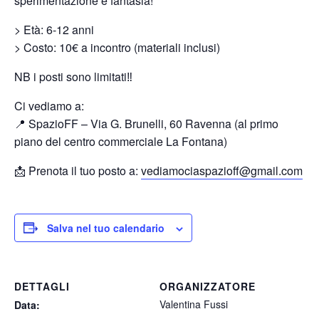
sperimentazione e fantasia!
> Età: 6-12 anni
> Costo: 10€ a incontro (materiali inclusi)
NB i posti sono limitati‼️
Ci vediamo a:
📍 SpazioFF – Via G. Brunelli, 60 Ravenna (al primo
piano del centro commerciale La Fontana)
📩 Prenota il tuo posto a:
vediamociaspazioff@gmail.com
Salva nel tuo calendario
DETTAGLI
ORGANIZZATORE
Valentina Fussi
Data: