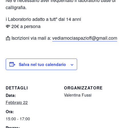
NB è necessario aver frequentato il laboratorio base di
calligrafia.
ℹ️ Laboratorio adatto a tutt* dai 14 anni
💸 20€ a persona
📩 Iscrizioni via mail a:
vediamociaspazioff@gmail.com
Salva nel tuo calendario
DETTAGLI
ORGANIZZATORE
Valentina Fussi
Data:
Febbraio 22
Ora:
15:00 - 17:00
Prezzo: