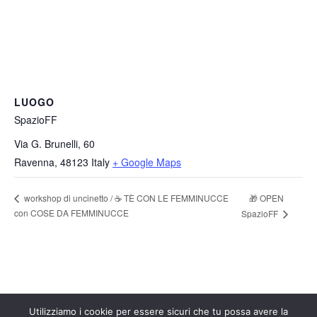
LUOGO
SpazioFF
Via G. Brunelli, 60
Ravenna
,
48123
Italy
+ Google Maps
🎁 OPEN
workshop di uncinetto / ☕ TÈ CON LE FEMMINUCCE
con COSE DA FEMMINUCCE
SpazioFF
Utilizziamo i cookie per essere sicuri che tu possa avere la