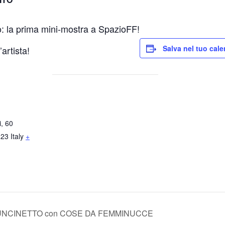
o: la prima mini-mostra a SpazioFF!
Salva nel tuo cale
artista!
i, 60
123
Italy
+
OUNCINETTO con COSE DA FEMMINUCCE