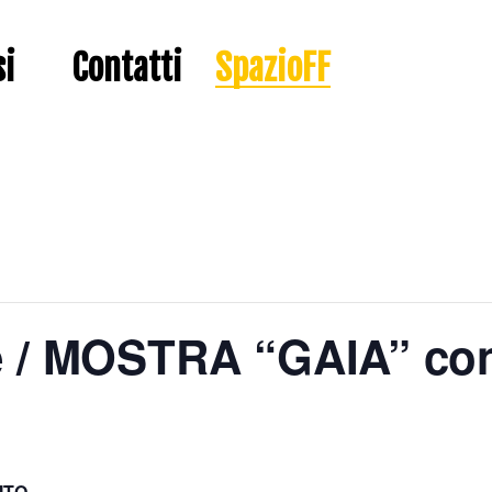
si
Contatti
SpazioFF
e / MOSTRA “GAIA” co
ITO